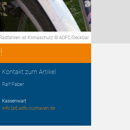
Radfahren ist Klimaschutz © ADFC/Deckbar
!
Kontakt zum Artikel
Ralf Faber
Kassenwart
info [at] adfc-cuxhaven.de