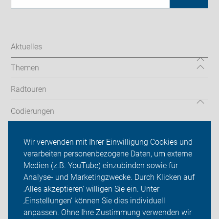
Aktuelles
Themen
Radtouren
Codierungen
Mängelmelder
Wir verwenden mit Ihrer Einwilligung Cookies und
verarbeiten personenbezogene Daten, um externe
ADFC Cuxhaven
Medien (z.B. YouTube) einzubinden sowie für
Sei dabei
Analyse- und Marketingzwecke. Durch Klicken auf
‚Alles akzeptieren‘ willigen Sie ein. Unter
Presse
‚Einstellungen‘ können Sie dies individuell
anpassen. Ohne Ihre Zustimmung verwenden wir