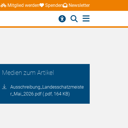
Mitglied werden
Spenden
Newsletter
Medien zum Artikel
Ausschreibung_Landesschatzmeiste
r_Mai_2026.pdf (.pdf, 164 KB)