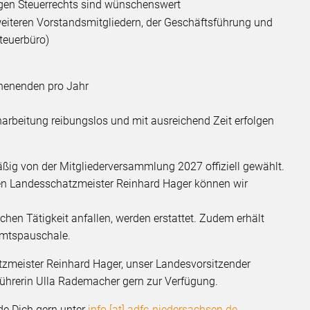
igen Steuerrechts sind wünschenswert
weiteren Vorstandsmitgliedern, der Geschäftsführung und
teuerbüro)
chenenden pro Jahr
inarbeitung reibungslos und mit ausreichend Zeit erfolgen
ßig von der Mitgliederversammlung 2027 offiziell gewählt.
gen Landesschatzmeister Reinhard Hager können wir
hen Tätigkeit anfallen, werden erstattet. Zudem erhält
namtspauschale.
tzmeister Reinhard Hager, unser Landesvorsitzender
ührerin Ulla Rademacher gern zur Verfügung.
de Dich gern unter
info [at] adfc-niedersachsen.de