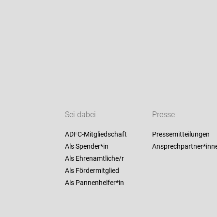
Sei dabei
Presse
ADFC-Mitgliedschaft
Pressemitteilungen
Als Spender*in
Ansprechpartner*inn
Als Ehrenamtliche/r
Als Fördermitglied
Als Pannenhelfer*in