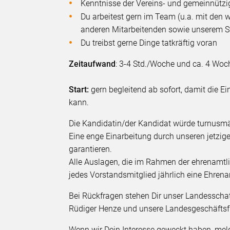
Kenntnisse der Vereins- und gemeinnütz
Du arbeitest gern im Team (u.a. mit den 
anderen Mitarbeitenden sowie unserem S
Du treibst gerne Dinge tatkräftig voran
Zeitaufwand
: 3-4 Std./Woche und ca. 4 Wo
Start:
gern begleitend ab sofort, damit die E
kann.
Die Kandidatin/der Kandidat würde turnusmä
Eine enge Einarbeitung durch unseren jetzi
garantieren.
Alle Auslagen, die im Rahmen der ehrenamtlic
jedes Vorstandsmitglied jährlich eine Ehre
Bei Rückfragen stehen Dir unser Landesscha
Rüdiger Henze und unsere Landesgeschäftsf
Wenn wir Dein Interesse geweckt haben, mel