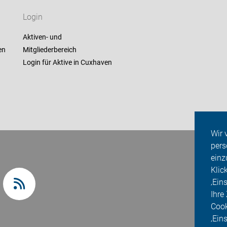
Login
Aktiven- und
en
Mitgliederbereich
Login für Aktive in Cuxhaven
Wir 
pers
einz
Klic
‚Ein
Ihre
Cook
‚Ein