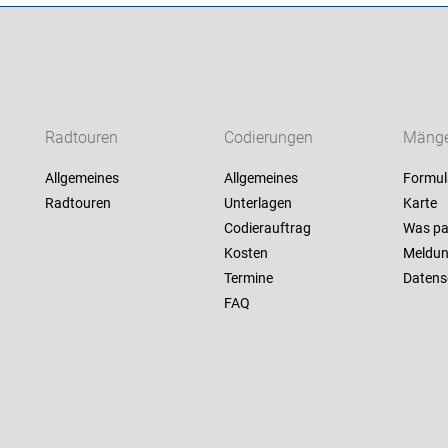
Radtouren
Codierungen
Mänge
Allgemeines
Allgemeines
Formul
Radtouren
Unterlagen
Karte
Codierauftrag
Was pa
Kosten
Meldu
Termine
Datens
FAQ