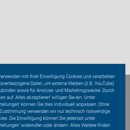
verwenden mit Ihrer Einwilligung Cookies und verarbeiten
onenbezogene Daten, um externe Medien (z.B. YouTube)
ubinden sowie für Analyse- und Marketingzwecke. Durch
ken auf ‚Alles akzeptieren‘ willigen Sie ein. Unter
stellungen‘ können Sie dies individuell anpassen. Ohne
 Zustimmung verwenden wir nur technisch notwendige
ies. Die Einwilligung können Sie jederzeit unter
stellungen‘ widerrufen oder ändern. Alles Weitere finden