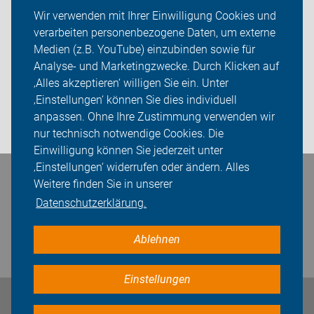
Mängelmelder
Wir verwenden mit Ihrer Einwilligung Cookies und
verarbeiten personenbezogene Daten, um externe
ADFC Cuxhaven
Medien (z.B. YouTube) einzubinden sowie für
Sei dabei
Analyse- und Marketingzwecke. Durch Klicken auf
‚Alles akzeptieren‘ willigen Sie ein. Unter
Presse
‚Einstellungen‘ können Sie dies individuell
anpassen. Ohne Ihre Zustimmung verwenden wir
Login
nur technisch notwendige Cookies. Die
Einwilligung können Sie jederzeit unter
‚Einstellungen‘ widerrufen oder ändern. Alles
Bleiben Sie in Kontakt
Weitere finden Sie in unserer
Datenschutzerklärung.
Ablehnen
Einstellungen
Impressum
Datenschutz
Cookie-Einstellungen